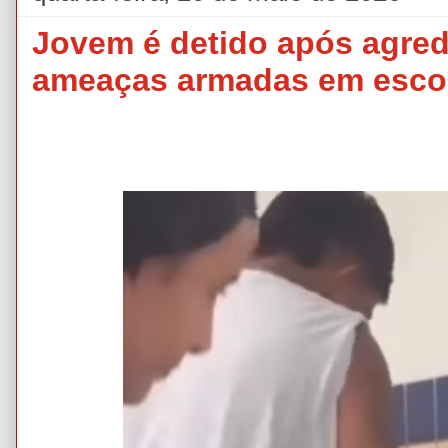
Jovem é detido após agredi
ameaças armadas em escol