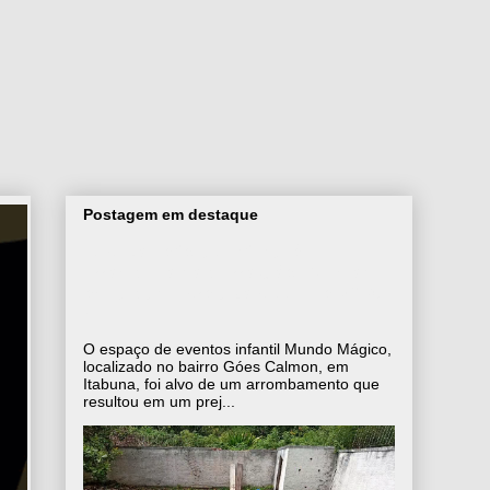
Postagem em destaque
Espaço de festas infantil é
arrombado no bairro Góes Calmon,
em Itabuna; prejuízo passa de R$ 20
mil
O espaço de eventos infantil Mundo Mágico,
localizado no bairro Góes Calmon, em
Itabuna, foi alvo de um arrombamento que
resultou em um prej...