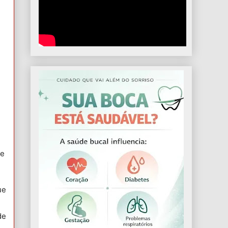
ue
ue
de