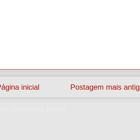
ágina inicial
Postagem mais anti
tar comentários (Atom)