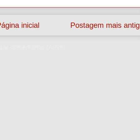
ágina inicial
Postagem mais anti
tar comentários (Atom)