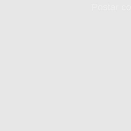
Assinar:
Postar c