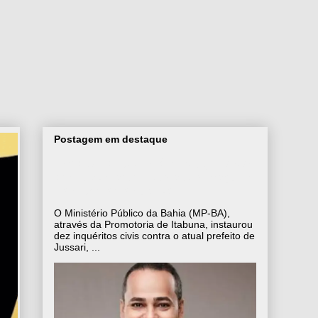
Postagem em destaque
Prefeito de Jussari é investigado por
enriquecimento ilícito e uso irregular
do patrimônio público
O Ministério Público da Bahia (MP-BA),
através da Promotoria de Itabuna, instaurou
dez inquéritos civis contra o atual prefeito de
Jussari, ...