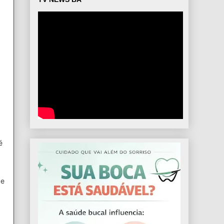
s
é
de