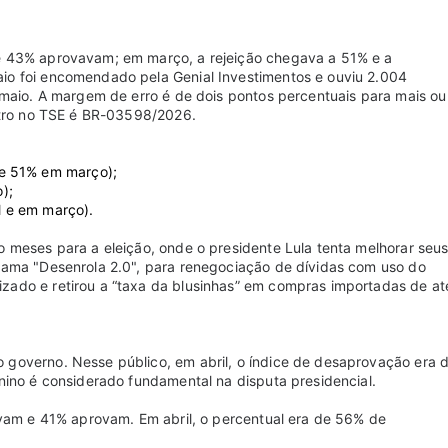
e 43% aprovavam; em março, a rejeição chegava a 51% e a
o foi encomendado pela Genial Investimentos e ouviu 2.004
 maio. A margem de erro é de dois pontos percentuais para mais ou
stro no TSE é BR-03598/2026.
 e 51% em março);
);
 e em março).
 meses para a eleição, onde o presidente Lula tenta melhorar seu
rama "Desenrola 2.0", para renegociação de dívidas com uso do
ado e retirou a “taxa da blusinhas” em compras importadas de at
governo. Nesse público, em abril, o índice de desaprovação era 
nino é considerado fundamental na disputa presidencial.
ovam e 41% aprovam. Em abril, o percentual era de 56% de