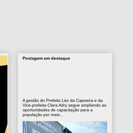
Postagem em destaque
Qualifica Itajuípe! Prefeitura lança
programa que fortalece a
qualificação profissional e oferece
200 vagas imediatas em 10 cursos
gratuitos
A gestão do Prefeito Léo da Capoeira e da
Vice-prefeita Clara Adry segue ampliando as
oportunidades de capacitação para a
população por meio...